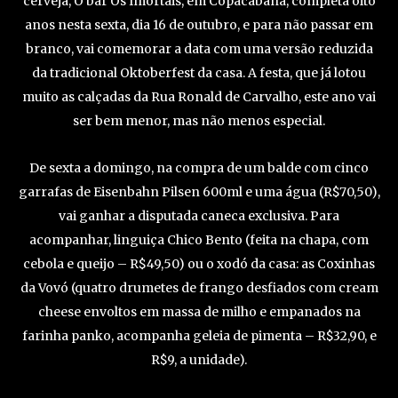
cerveja, O bar Os Imortais, em Copacabana, completa oito
anos nesta sexta, dia 16 de outubro, e para não passar em
branco, vai comemorar a data com uma versão reduzida
da tradicional Oktoberfest da casa. A festa, que já lotou
muito as calçadas da Rua Ronald de Carvalho, este ano vai
ser bem menor, mas não menos especial.
De sexta a domingo, na compra de um balde com cinco
garrafas de Eisenbahn Pilsen 600ml e uma água (R$70,50),
vai ganhar a disputada caneca exclusiva. Para
acompanhar, linguiça Chico Bento (feita na chapa, com
cebola e queijo – R$49,50) ou o xodó da casa: as Coxinhas
da Vovó (quatro drumetes de frango desfiados com cream
cheese envoltos em massa de milho e empanados na
farinha panko, acompanha geleia de pimenta – R$32,90, e
R$9, a unidade).