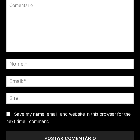
Comentário
No
Ema
Sit
Save my name, email, and website in this browser for the
next time I comment.