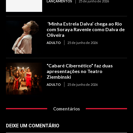
LANÇAMENTOS
25 de junho de 2026
‘Minha Estrela Dalva’ chega ao Rio
com Soraya Ravenle como Dalva de
Oliveira
ADULTO
25 de junho de 2026
“Cabaré Cibernético” faz duas
apresentações no Teatro
Ziembinski
ADULTO
25 de junho de 2026
Comentários
DEIXE UM COMENTÁRIO