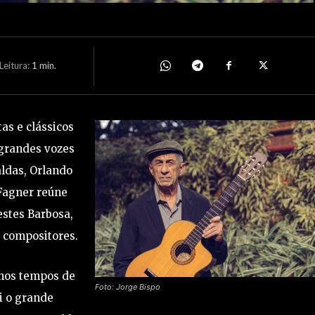
eitura:
1
min.
as e clássicos
grandes vozes
aldas, Orlando
 Fagner reúne
estes Barbosa,
s compositores.
 nos tempos de
Foto: Jorge Bispo
i o grande