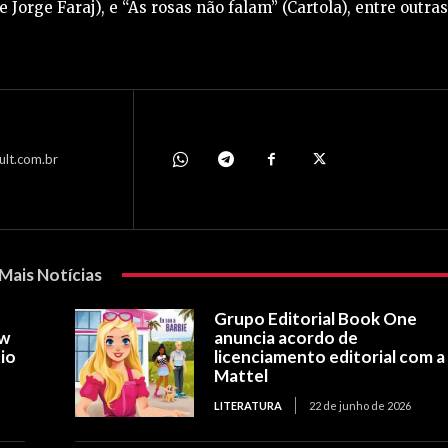
Jorge Faraj), e “As rosas não falam” (Cartola), entre outras
ult.com.br
Mais Notícias
Grupo Editorial Book One
ow
anuncia acordo de
io
licenciamento editorial com a
Mattel
LITERATURA
22 de junho de 2026