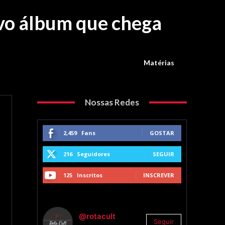
ovo álbum que chega
Matérias
Nossas Redes
2,459
Fans
GOSTAR
216
Seguidores
SEGUIR
125
Inscritos
INSCREVER
@rotacult
Seguir