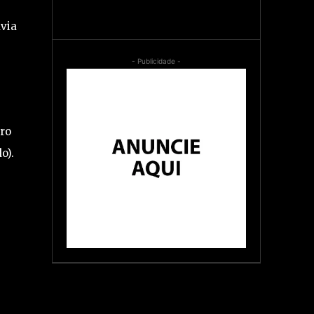
uvia
- Publicidade -
iro
o).