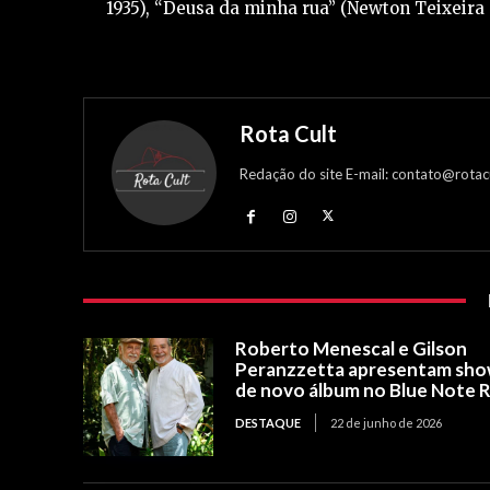
1935), “Deusa da minha rua” (Newton Teixeira e 
Rota Cult
Redação do site E-mail: contato@rotac
Roberto Menescal e Gilson
Peranzzetta apresentam sh
de novo álbum no Blue Note R
DESTAQUE
22 de junho de 2026