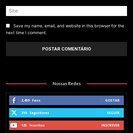
Sit
Save my name, email, and website in this browser for the
next time I comment.
Nossas Redes
2,459
Fans
GOSTAR
216
Seguidores
SEGUIR
125
Inscritos
INSCREVER