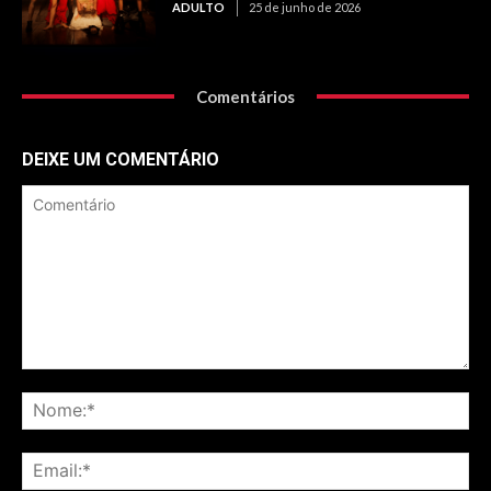
ADULTO
25 de junho de 2026
Comentários
DEIXE UM COMENTÁRIO
Comentário
No
Ema