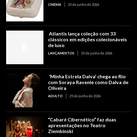
CINEMA
25 de junho de 2026
Atlantis lança coleção com 33
clássicos em edições colecionáveis
de luxo
LANÇAMENTOS
25 de junho de 2026
‘Minha Estrela Dalva’ chega ao Rio
com Soraya Ravenle como Dalva de
Oliveira
ADULTO
25 de junho de 2026
“Cabaré Cibernético” faz duas
apresentações no Teatro
Ziembinski