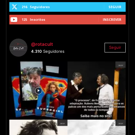
216
Seguidores
SEGUIR
125
Inscritos
INSCREVER
@rotacult
Seguir
4.310
Seguidores