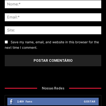
No
Ema
Sit
Save my name, email, and website in this browser for the
next time I comment.
Nossas Redes
2,459
Fans
GOSTAR