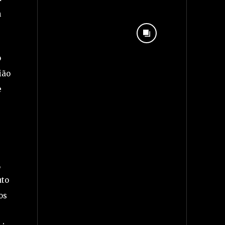
m
o
ião
e
s
,
uto
os