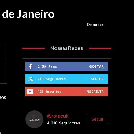
 de Janeiro
Debates
Nossas Redes
2,459
Fans
GOSTAR
216
Seguidores
SEGUIR
125
Inscritos
INSCREVER
nos
@rotacult
Seguir
4.310
Seguidores
a