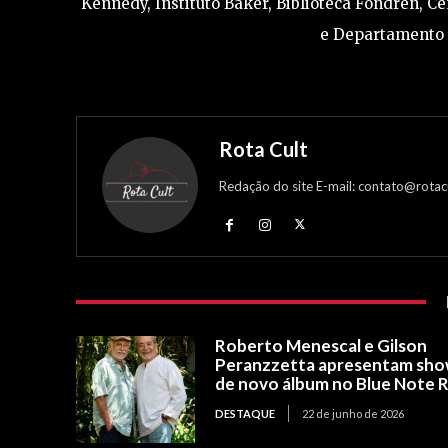
Kennedy, Instituto Baker, Biblioteca Fondren, 
e Departamento d
Rota Cult
Redação do site E-mail: contato@rotac
Roberto Menescal e Gilson
Peranzzetta apresentam sh
de novo álbum no Blue Note R
DESTAQUE
22 de junho de 2026