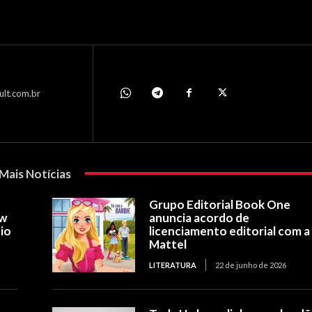
ult.com.br
Mais Notícias
Grupo Editorial Book One
ow
anuncia acordo de
io
licenciamento editorial com a
Mattel
LITERATURA
22 de junho de 2026