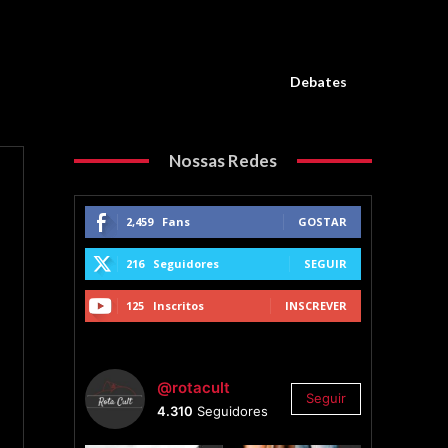
Debates
Nossas Redes
2,459
Fans
GOSTAR
216
Seguidores
SEGUIR
125
Inscritos
INSCREVER
@rotacult
Seguir
4.310
Seguidores