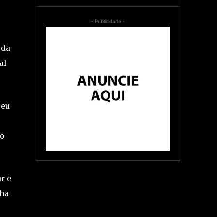
- Publicidade -
 da
al
seu
 o
r e
nha