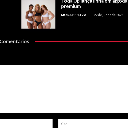
Toda Up lança linha em algod
premium
MODA E BELEZA
22 de junho de 2026
Comentários
Email:*