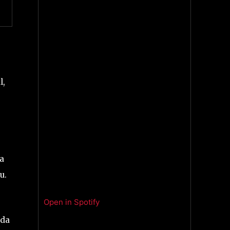
a
l,
a
u.
Open in Spotify
 da