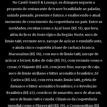
No Cantô Gastrô & Lounge, os drinques seguem a
proposta do restaurante de trazer brasilidade ao paladar,
unindo passado, presente e futuro, e enaltecendo o atual
momento de crescimento da coquetelaria no país. Entre as
novidades, receitas como o Açaí Sour (R$ 51), que leva,
além do licor do fruto típico da Região Norte, suco de
limão taiti, vermute seco, xarope de açúcar e emulsificante,
e ainda cinco coquetéis à base de cachaça branca:
Macunaíma (R$ 38), com suco de limão taiti, xarope de
açúcar e fernet; Rabo de Galo (R$ 35), com vermute rosso e
cynar; O Viajante (R$ 40), com jerez fino, xarope de caju,
suco de limão siciliano e bitter aromático brasileiro; Zé
Carioca (R$ 44), com erva mate, limão taiti, geleia de
damasco e bitter aromático brasileiro; e o Revolução
Brasileira (R$ 45), com licor de amaretto, suco de abacaxi,
suco de limão taiti e canela. Clássicos da coquetelaria
mundial como o Fitzgerald (R$ 39), o Cosmopolitan (R$