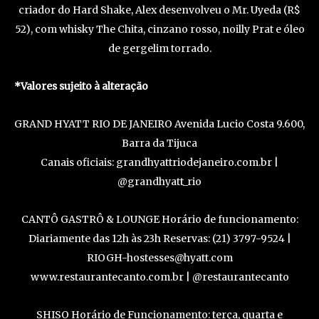
criador do Hard Shake, Alex desenvolveu o Mr. Uyeda (R$
52), com whisky The Chita, cinzano rosso, noilly Prat e óleo
de gergelim torrado.
*Valores sujeito à alteração
GRAND HYATT RIO DE JANEIRO Avenida Lucio Costa 9.600,
Barra da Tijuca
Canais oficiais: grandhyattriodejaneiro.com.br |
@grandhyatt_rio
CANTÔ GASTRÔ & LOUNGE Horário de funcionamento:
Diariamente das 12h às 23h Reservas: (21) 3797-9524 |
RIOGH-hostesses@hyatt.com
www.restaurantecanto.com.br | @restaurantecanto
SHISO Horário de Funcionamento: terça, quarta e