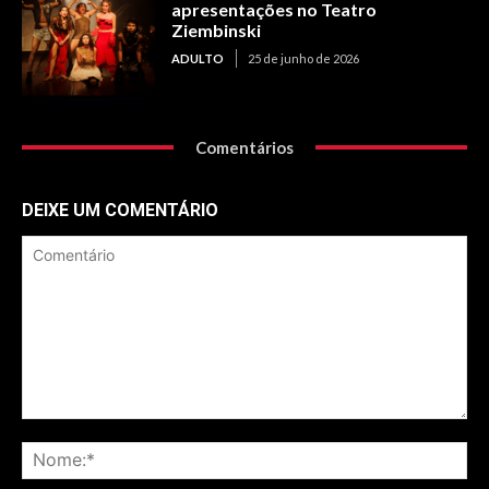
apresentações no Teatro
Ziembinski
ADULTO
25 de junho de 2026
Comentários
DEIXE UM COMENTÁRIO
Comentário
No