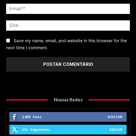
Ema
Sit
Save my name, email, and website in this browser for the
next time I comment.
Nossas Redes
2,459
Fans
GOSTAR
216
Seguidores
SEGUIR