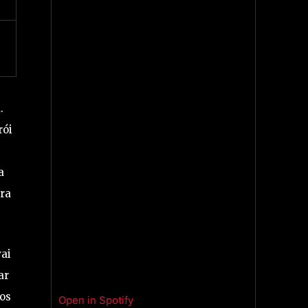
.
rói
a
ora
vai
ar
nos
Open in Spotify