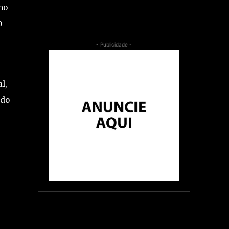
mo
o
- Publicidade -
l,
ado