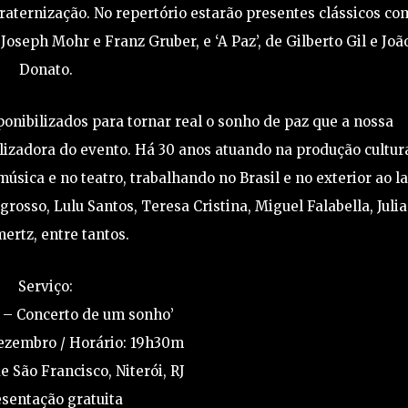
ternização. No repertório estarão presentes clássicos co
e Joseph Mohr e Franz Gruber, e ‘A Paz’, de Gilberto Gil e Joã
Donato.
onibilizados para tornar real o sonho de paz que a nossa
alizadora do evento. Há 30 anos atuando na produção cultura
música e no teatro, trabalhando no Brasil e no exterior ao l
sso, Lulu Santos, Teresa Cristina, Miguel Falabella, Julia
rtz, entre tantos.
Serviço:
z – Concerto de um sonho’
dezembro / Horário: 19h30m
e São Francisco, Niterói, RJ
sentação gratuita