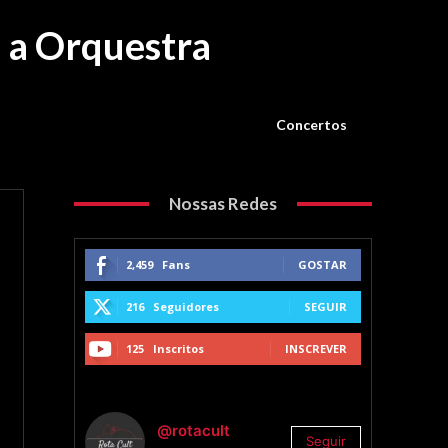
m a Orquestra
Concertos
Nossas Redes
2,459
Fans
GOSTAR
216
Seguidores
SEGUIR
125
Inscritos
INSCREVER
@rotacult
Seguir