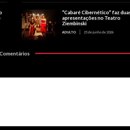
o
“Cabaré Cibernético” faz dua
o
apresentações no Teatro
Ziembinski
ADULTO
25 de junho de 2026
Comentários