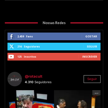
Nossas Redes
2,459
Fans
GOSTAR
216
Seguidores
SEGUIR
125
Inscritos
INSCREVER
@rotacult
Seguir
4.310
Seguidores