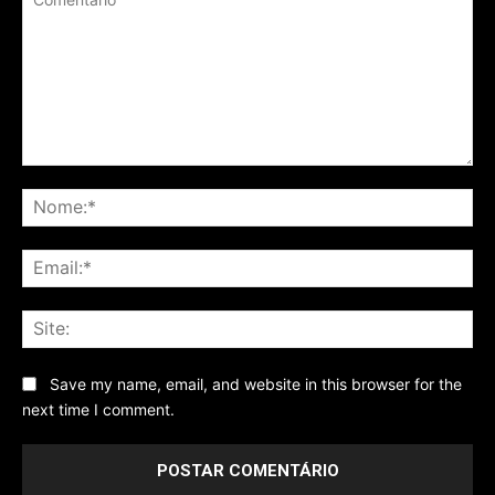
Comentário
No
Ema
Sit
Save my name, email, and website in this browser for the
next time I comment.