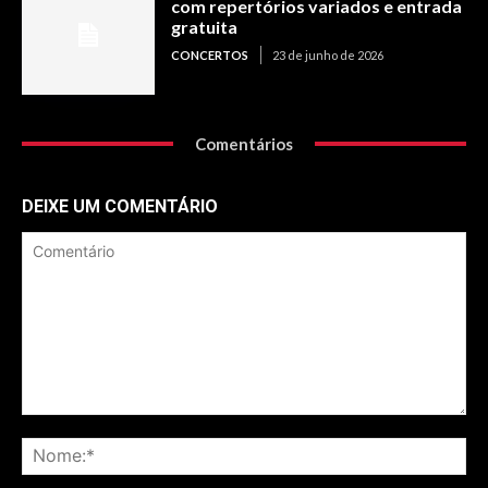
com repertórios variados e entrada
gratuita
CONCERTOS
23 de junho de 2026
Comentários
DEIXE UM COMENTÁRIO
Comentário
No