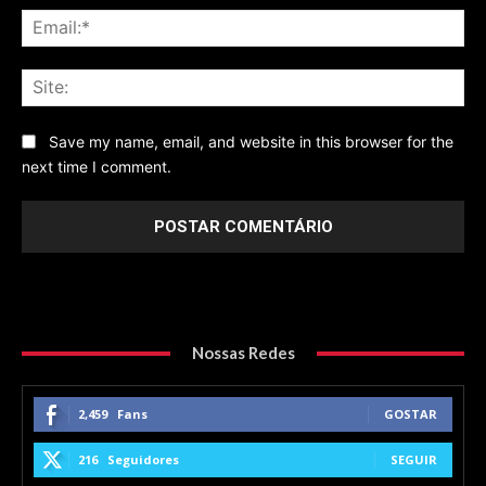
Ema
Sit
Save my name, email, and website in this browser for the
next time I comment.
Nossas Redes
2,459
Fans
GOSTAR
216
Seguidores
SEGUIR