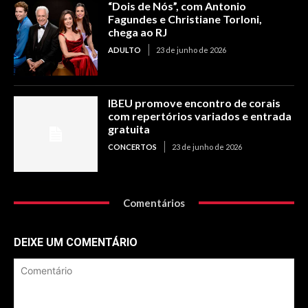
“Dois de Nós”, com Antonio
Fagundes e Christiane Torloni,
chega ao RJ
ADULTO
23 de junho de 2026
IBEU promove encontro de corais
com repertórios variados e entrada
gratuita
CONCERTOS
23 de junho de 2026
Comentários
DEIXE UM COMENTÁRIO