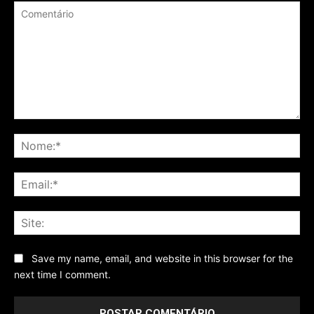
Comentário
No
Ema
Sit
Save my name, email, and website in this browser for the
next time I comment.