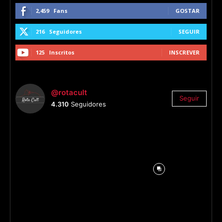
2,459
Fans
GOSTAR
216
Seguidores
SEGUIR
125
Inscritos
INSCREVER
@rotacult
Seguir
4.310
Seguidores