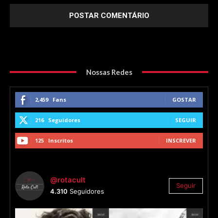
Nossas Redes
2,459
Fans
GOSTAR
216
Seguidores
SEGUIR
125
Inscritos
INSCREVER
@rotacult
Seguir
4.310
Seguidores