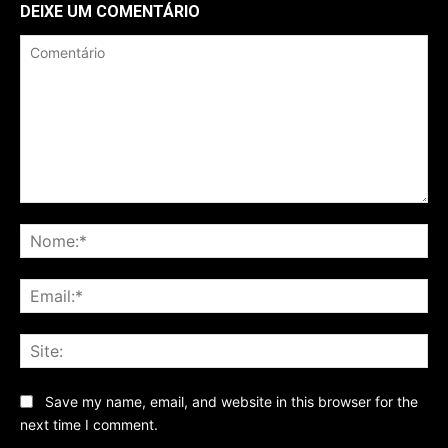
DEIXE UM COMENTÁRIO
Comentário
No
Ema
Sit
Save my name, email, and website in this browser for the
next time I comment.