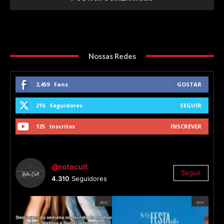
Nossas Redes
2,459
Fans
GOSTAR
216
Seguidores
SEGUIR
125
Inscritos
INSCREVER
@rotacult
Seguir
4.310
Seguidores