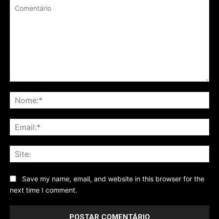
Comentário
No
Ema
Sit
Save my name, email, and website in this browser for the
next time I comment.