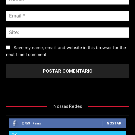
Ema
Sit
Save my name, email, and website in this browser for the
next time I comment.
Nossas Redes
2,459
Fans
GOSTAR