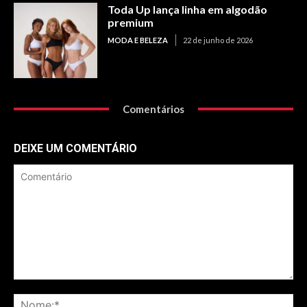
Toda Up lança linha em algodão
premium
MODA E BELEZA
22 de junho de 2026
Comentários
DEIXE UM COMENTÁRIO
Comentário
No