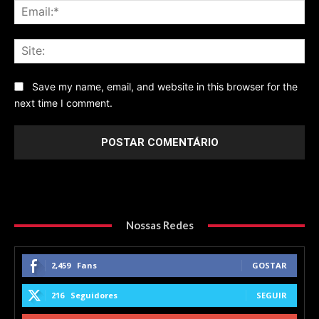
Ema
Sit
Save my name, email, and website in this browser for the
next time I comment.
Nossas Redes
2,459
Fans
GOSTAR
216
Seguidores
SEGUIR