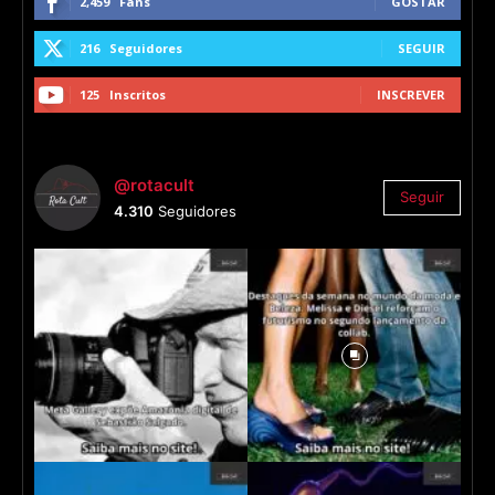
2,459
Fans
GOSTAR
216
Seguidores
SEGUIR
125
Inscritos
INSCREVER
@rotacult
Seguir
4.310
Seguidores