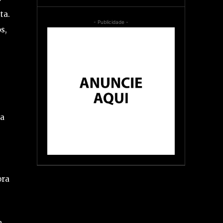
ta.
- Publicidade -
s,
na
à
ora
m