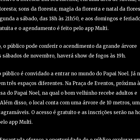
resta; sons da floresta; magia da floresta e natal da flores
gunda a sábado, das 18h às 21h50, e aos domingos e feriado
atuita e o agendamento é feito pelo app Multi.
ro, o público pode conferir o acendimento da grande árvore
os sábados de novembro, haverá show de fogos às 19h.
 público é convidado a entrar no mundo do Papai Noel. Já 
 em três espaços diferentes. Na Praça de Eventos, próxima 
asa do Papai Noel, na qual o bom velhinho recebe adultos e
. Além disso, o local conta com uma árvore de 10 metros, um
tagramáveis. O acesso é gratuito e as inscrições serão na h
elo app Multi.
Encantada oferece a oportunidade de o público explorar u