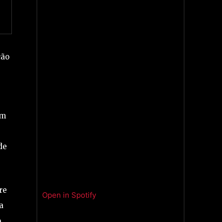
ção
um
de
re
Open in Spotify
a
o