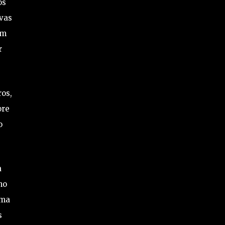
os
ivas
ém
r
ros,
ore
o
a
ho
uma
s