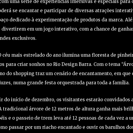
com uma série de experiências imersivas e especiais para 
oderá se encantar e participar de diversas atrações interat
spaço dedicado à experimentação de produtos da marca. Al
se divertirem em um jogo interativo, com a chance de ganha
indes exclusivos.
 céu mais estrelado do ano ilumina uma floresta de pinhei
os para criar sonhos no Rio Design Barra. Com o tema “Árv
 ano do shopping traz um cenário de encantamento, em que 
 luzes, numa grande festa orquestrada para toda a família.
tir do início de dezembro, os visitantes estarão convidados 
 tradicional árvore de 12 metros de altura ganha mais bril
s e o passeio de trem leva até 12 pessoas de cada vez a 
omo passar por um riacho encantado e ouvir os barulhos do