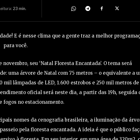
eitura:
23
min.
idade! E é nesse clima que a gente traz a melhor programa
para você.
e novembro, seu ‘Natal Floresta Encantada’. O tema será
ade: uma árvore de Natal com 75 metros – o equivalente a 
50 mil lâmpadas de LED, 1.600 estrobos e 250 mil metros de
endimento oficial será neste dia, a partir das 19h, seguida 
 fogos no estacionamento.
ipais nomes da cenografia brasileira, a iluminação da árvo
asseio pela floresta encantada. A ideia é que o público faç
rsivo à floresta. Em seu interior, em uma área de 320m2, 