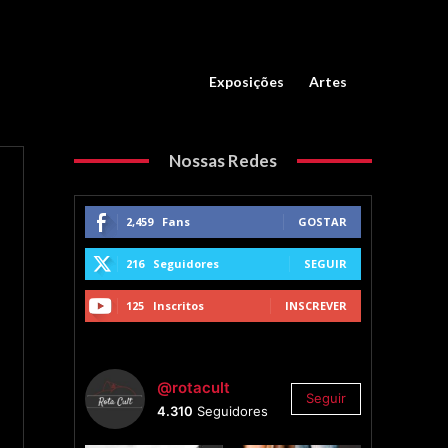
Exposições
Artes
Nossas Redes
2,459
Fans
GOSTAR
216
Seguidores
SEGUIR
125
Inscritos
INSCREVER
@rotacult
Seguir
4.310
Seguidores