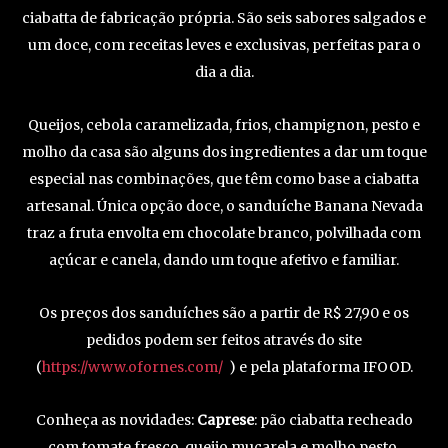
ciabatta de fabricação própria. São seis sabores salgados e
um doce, com receitas leves e exclusivas, perfeitas para o
dia a dia.
Queijos, cebola caramelizada, frios, champignon, pesto e
molho da casa são alguns dos ingredientes a dar um toque
especial nas combinações, que têm como base a ciabatta
artesanal. Única opção doce, o sanduíche Banana Nevada
traz a fruta envolta em chocolate branco, polvilhada com
açúcar e canela, dando um toque afetivo e familiar.
Os preços dos sanduíches são a partir de R$ 27,90 e os
pedidos podem ser feitos através do site
(
https://www.ofornes.com/
) e pela plataforma IFOOD.
Conheça as novidades:
Caprese
: pão ciabatta recheado
com tomate fresco, queijo muçarela e molho pesto.