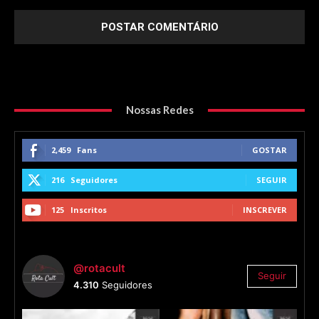
Nossas Redes
2,459
Fans
GOSTAR
216
Seguidores
SEGUIR
125
Inscritos
INSCREVER
@rotacult
Seguir
4.310
Seguidores