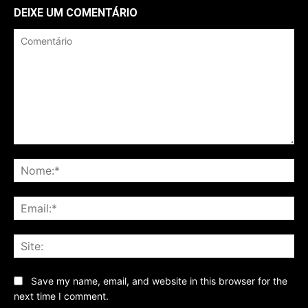
DEIXE UM COMENTÁRIO
Comentário
No
Ema
Sit
Save my name, email, and website in this browser for the
next time I comment.