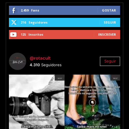
2,459
Fans
GOSTAR
216
Seguidores
SEGUIR
125
Inscritos
INSCREVER
@rotacult
Seguir
4.310
Seguidores