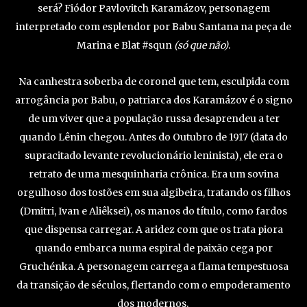
será? Fiódor Pavlovitch Karamázov, personagem
interpretado com esplendor por Babu Santana na peça de
Marina e Blat #squn
(só que não)
.
Na canhestra soberba de coronel que tem, esculpida com
arrogância por Babu, o patriarca dos Karamázov é o signo
de um viver que a população russa desaprendeu a ter
quando Lênin chegou. Antes do Outubro de 1917 (data do
supracitado levante revolucionário leninista), ele era o
retrato de uma mesquinharia crônica. Era um sovina
orgulhoso dos tostões em sua algibeira, tratando os filhos
(Dmitri, Ivan e Aliêksei), os manos do título, como fardos
que dispensa carregar. A aridez com que os trata piora
quando embarca numa espiral de paixão cega por
Gruchénka. A personagem carrega a flama tempestuosa
da transição de séculos, flertando com o empoderamento
dos modernos.