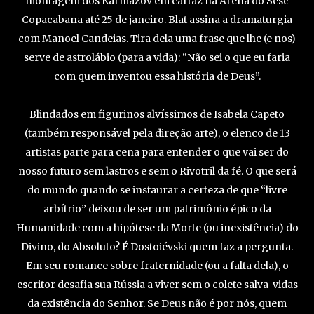
montagem dos Karmázov em cartaz na Arena do Sesc
Copacabana até 25 de janeiro. Blat assina a dramaturgia
com Manoel Candeias. Tira dela uma frase que lhe (e nos)
serve de astrolábio (para a vida): “Não sei o que eu faria
com quem inventou essa história de Deus”.
Blindados em figurinos alvíssimos de Isabela Capeto
(também responsável pela direção arte), o elenco de 13
artistas parte para cena para entender o que vai ser do
nosso futuro sem lastros e sem o Rivotril da fé. O que será
do mundo quando se instaurar a certeza de que “livre
arbítrio” deixou de ser um patrimônio épico da
Humanidade com a hipótese da Morte (ou inexistência) do
Divino, do Absoluto? É Dostoiévski quem faz a pergunta.
Em seu romance sobre fraternidade (ou a falta dela), o
escritor desafia sua Rússia a viver sem o colete salva-vidas
da existência do Senhor. Se Deus não é por nós, quem