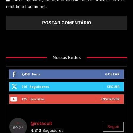
next time I comment.
Nossas Redes
2,459
Fans
GOSTAR
216
Seguidores
SEGUIR
125
Inscritos
INSCREVER
@rotacult
Seguir
4.310
Seguidores