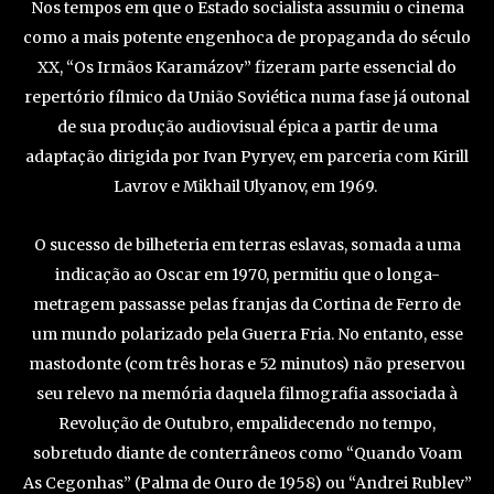
Nos tempos em que o Estado socialista assumiu o cinema
como a mais potente engenhoca de propaganda do século
XX, “Os Irmãos Karamázov” fizeram parte essencial do
repertório fílmico da União Soviética numa fase já outonal
de sua produção audiovisual épica a partir de uma
adaptação dirigida por Ivan Pyryev, em parceria com Kirill
Lavrov e Mikhail Ulyanov, em 1969.
O sucesso de bilheteria em terras eslavas, somada a uma
indicação ao Oscar em 1970, permitiu que o longa-
metragem passasse pelas franjas da Cortina de Ferro de
um mundo polarizado pela Guerra Fria. No entanto, esse
mastodonte (com três horas e 52 minutos) não preservou
seu relevo na memória daquela filmografia associada à
Revolução de Outubro, empalidecendo no tempo,
sobretudo diante de conterrâneos como “Quando Voam
As Cegonhas” (Palma de Ouro de 1958) ou “Andrei Rublev”