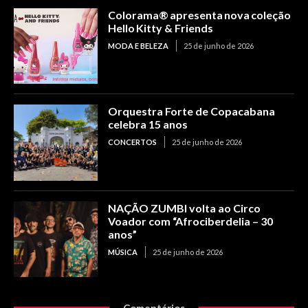
Colorama® apresenta nova coleção
Hello Kitty & Friends
MODA E BELEZA
25 de junho de 2026
Orquestra Forte de Copacabana
celebra 15 anos
CONCERTOS
25 de junho de 2026
NAÇÃO ZUMBI volta ao Circo
Voador com “Afrociberdelia – 30
anos”
MÚSICA
25 de junho de 2026
Comentários