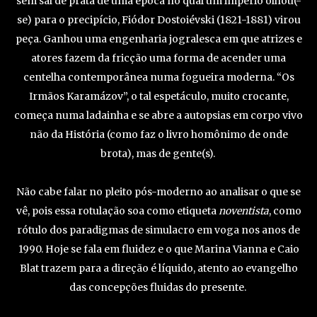
sem sal de prata de uma época no qual um império olhou(-
se) para o precipício, Fiódor Dostoiévski (1821-1881) virou
peça. Ganhou uma engenharia jogralesca em que atrizes e
atores fazem da fricção uma forma de acender uma
centelha contemporânea numa fogueira moderna. “Os
Irmãos Karamázov”, o tal espetáculo, muito crocante,
começa numa ladainha e se abre a autopsias em corpo vivo
não da História (como faz o livro homônimo de onde
brota), mas de gente(s).
Não cabe falar no pleito pós-moderno ao analisar o que se
vê, pois essa rotulação soa como etiqueta
noventista
, como
rótulo dos paradigmas de simulacro em voga nos anos de
1990. Hoje se fala em fluidez e o que Marina Vianna e Caio
Blat trazem para a direção é líquido, atento ao evangelho
das concepções fluidas do presente.