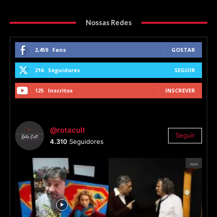
Nossas Redes
2,459
Fans
GOSTAR
216
Seguidores
SEGUIR
125
Inscritos
INSCREVER
@rotacult
Seguir
4.310
Seguidores