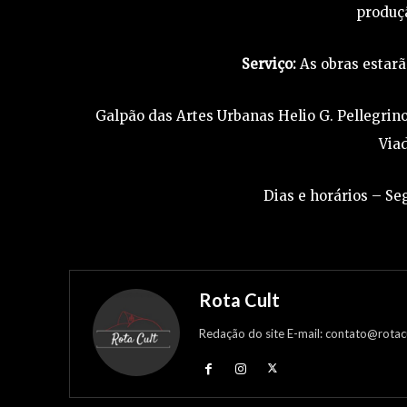
produçã
Serviço:
As obras estarã
Galpão das Artes Urbanas Helio G. Pellegrino
Via
Dias e horários – Se
Rota Cult
Redação do site E-mail: contato@rotac