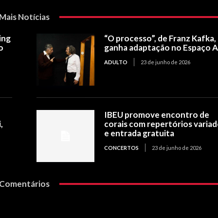
Mais Notícias
ing
“O processo”, de Franz Kafka,
o
ganha adaptação no Espaço 
ADULTO
23 de junho de 2026
IBEU promove encontro de
,
corais com repertórios varia
e entrada gratuita
CONCERTOS
23 de junho de 2026
Comentários