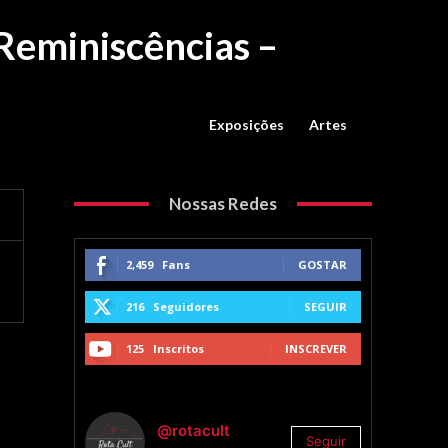
“Reminiscências –
Exposições
Artes
Nossas Redes
2,459
Fans
GOSTAR
216
Seguidores
SEGUIR
125
Inscritos
INSCREVER
@rotacult
Seguir