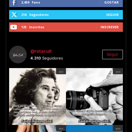
2,459
Fans
GOSTAR
216
Seguidores
SEGUIR
125
Inscritos
INSCREVER
@rotacult
Seguir
4.310
Seguidores