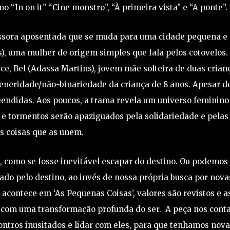
 “In on it” “Cine monstro”, “À primeira vista” e “A ponte”.
fessora aposentada que se muda para uma cidade pequena e
), uma mulher de origem simples que fala pelos cotovelos.
ce, Bel (Adassa Martins), jovem mãe solteira de duas crian
eneridade/não-binariedade da criança de 8 anos. Apesar d
endidas. Aos poucos, a trama revela um universo feminino
e tormentos serão apaziguados pela solidariedade e pelas
s coisas que as unem.
, como se fosse inevitável escapar do destino. Ou podemos
do pelo destino, ao invés de nossa própria busca por nova
acontece em ‘As Pequenas Coisas’, valores são revistos e a
s com uma transformação profunda do ser. A peça nos cont
ntros inusitados e lidar com eles, para que tenhamos nov