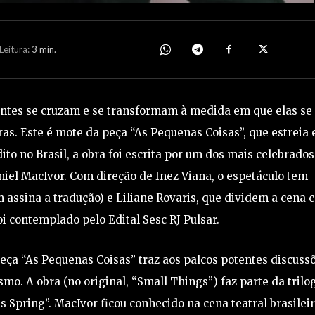
eitura:
3
min.
entes se cruzam e se transformam à medida em que elas se
s. Este é mote da peça “As Pequenas Coisas”, que estreia
ito no Brasil, a obra foi escrita por um dos mais celebrados
iel MacIvor. Com direção de Inez Viana, o espetáculo tem
 assina a tradução) e Liliane Rovaris, que dividem a cena 
oi contemplado pelo Edital Sesc RJ Pulsar.
a “As Pequenas Coisas” traz aos palcos potentes discuss
smo. A obra (no original, “Small Things”) faz parte da trilo
Spring”. MacIvor ficou conhecido na cena teatral brasilei