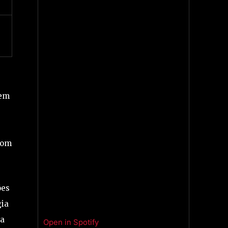
 em
com
ões
gia
ra
Open in Spotify