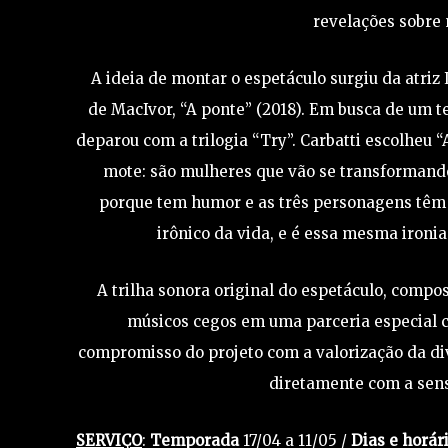
revelações sobre 
A ideia de montar o espetáculo surgiu da atriz 
de MacIvor, “A ponte” (2018). Em busca de um t
deparou com a trilogia “Try”. Carbatti escolheu 
mote: são mulheres que vão se transformand
porque tem humor e as três personagens têm m
irônico da vida, e é essa mesma ironi
A trilha sonora original do espetáculo, compos
músicos cegos em uma parceria especial co
compromisso do projeto com a valorização da div
diretamente com a sensi
SERVIÇO
:
Temporada
17/04 a 11/05 /
Dias e horári