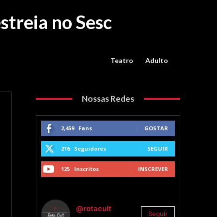
streia no Sesc
Teatro
Adulto
Nossas Redes
2,459
Fans
GOSTAR
216
Seguidores
SEGUIR
125
Inscritos
INSCREVER
@rotacult
Seguir