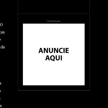
- Publicidade -
 O
ças
e
 de
s
s
a
as