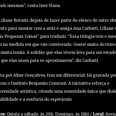
nós mesmas”, conta Inez Viana.
Liliane Rovaris depois de fazer parte do elenco de outro ob
exto para montar com a atriz e amiga Ana Carbatti, Liliane 
“As Pequenas Coisas” para traduzir. “Essa trilogia tem o m
o na medida em que vão convivendo. Gostei muito do texto
uita ironia. A solidão que elas vivem leva para um estad
a que elas usam para se aproximarem”, diz Carbatti.
ta por Aline Gonçalves, traz um diferencial: foi gravada po
m o Instituto Benjamin Constant. A iniciativa reforça o
ersidade artística, criando uma sonoridade única que dial
bilidade e a essência do espetáculo.
os:
Quinta a sábado, às 20h. Domingo, às 18h) /
Local:
Aren