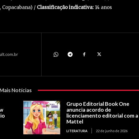
, Copacabana) /
Classificação indicativa:
14 anos
ult.com.br
Mais Notícias
Grupo Editorial Book One
ow
anuncia acordo de
io
licenciamento editorial com a
Mattel
LITERATURA
22 de junho de 2026