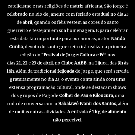
catolicismo e nas religiões de matriz africana, São Jorge é
celebrado no Rio de Janeiro com feriado estadual no dia 23
de abril, quando os fiéis vestem as cores do santo
guerreiro e festejam em sua homenagem. E para celebrar
esta data tão importante para os cariocas, o ator
Nando
Cunha
, devoto do santo guerreiro irá realizar a primeira
edição do “
Festival de Jorge: Cultura e Fé
” nos
dias
21
,
22
e
23 de abril
, no
Clube AABB
, na Tijuca, das
9h às
18h
. Além da tradicional
feijoada
de Jorge, que será servida
gratuitamente no dia 23, o evento conta ainda com uma
extensa programação cultural, onde se destacam shows
dos grupos de Pagode
Colher de Pau e Kiloucura
, uma
roda de conversa com o
Babalawô Ivanir dos Santos
, além
de muitas outras atividades.
A entrada é 1 kg de alimento
não perecível.