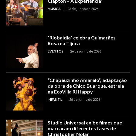
Clapton – A Experiência”
MÚSICA
26 de junho de 2026
“Riobaldia” celebra Guimarães
Rosa na Tijuca
EVENTOS
26 de junho de 2026
“Chapeuzinho Amarelo”, adaptação
da obra de Chico Buarque, estreia
na EcoVilla Ri Happy
INFANTIL
26 de junho de 2026
Studio Universal exibe filmes que
marcaram diferentes fases de
Christopher Nolan