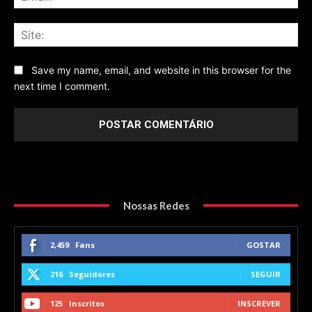
Sit
Save my name, email, and website in this browser for the
next time I comment.
Nossas Redes
2,459
Fans
GOSTAR
216
Seguidores
SEGUIR
125
Inscritos
INSCREVER