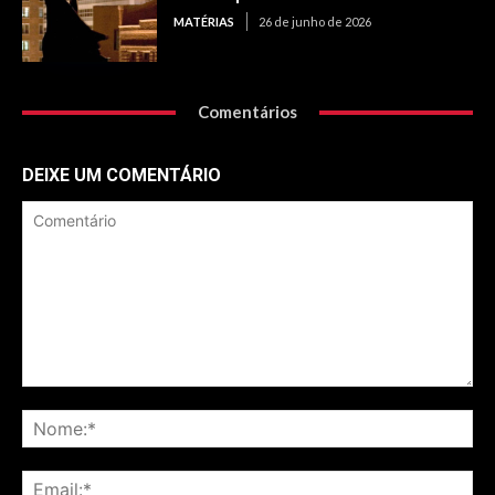
MATÉRIAS
26 de junho de 2026
Comentários
DEIXE UM COMENTÁRIO
Comentário
No
Ema