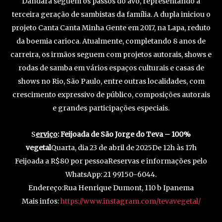
Dandara seguem os passos do avô, representando a
terceira geração de sambistas da família. A dupla iniciou o
projeto Canta Canta Minha Gente em 2017, na Lapa, reduto
da boemia carioca. Atualmente, completando 8 anos de
carreira, os irmãos seguem com projetos autorais, shows e
rodas de samba em vários espaços culturais e casas de
shows no Rio, São Paulo, entre outras localidades, com
crescimento expressivo de público, composições autorais
e grandes participações especiais.
S
erviço
:
Feijoada de São Jorge do Teva – 100%
vegetal
Quarta, dia 23 de abril de 2025De 12h às 17h
Feijoada a R$80 por pessoaReservas e informações pelo
WhatsApp: 21 99150-6044.
Endereço:Rua Henrique Dumont, 110 b Ipanema
Mais infos:
https://www.instagram.com/tevavegetal/