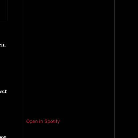
 em
sar
Open in Spotify
nos.