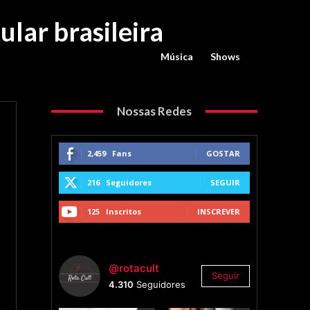
ular brasileira
Música
Shows
Nossas Redes
2,459
Fans
GOSTAR
216
Seguidores
SEGUIR
125
Inscritos
INSCREVER
@rotacult
Seguir
4.310
Seguidores