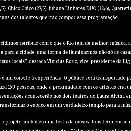
5), Chico Chico (27/5), Juliana Linhares DUO (12/6), Quartet
alguns dos talentos que irão compor essa programação.
cidimos retribuir com o que o Rio tem de melhor: música, a
te para a cidade, uma forma de iluminarmos não só as casa
stas locais”, destaca Vinicius Roriz, vice-presidente da Lig
 é um convite à experiência. O público será transportado p
ra 150 pessoas, onde a proximidade com os artistas cria 
esentações acontecerão nos dois teatros do Laura Alvim, e
 transformar o espaço em um verdadeiro templo para a músi
, o projeto simboliza uma festa da música brasileira em sua
para criar momentos marcantes. “O festival Casa Light nas