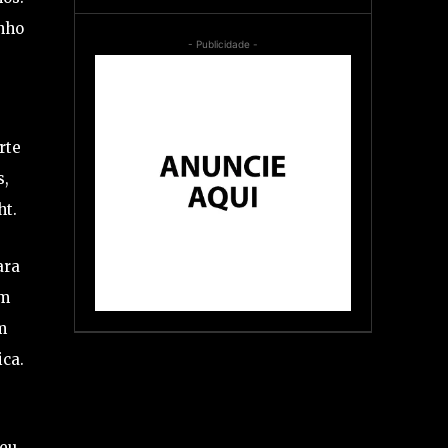
inho
- Publicidade -
rte
s,
ht.
ara
um
m
ca.
ceu