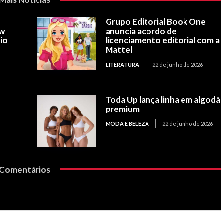
Grupo Editorial Book One
ow
anuncia acordo de
io
licenciamento editorial com a
Mattel
LITERATURA
22 de junho de 2026
Toda Up lança linha em algod
premium
MODA E BELEZA
22 de junho de 2026
Comentários