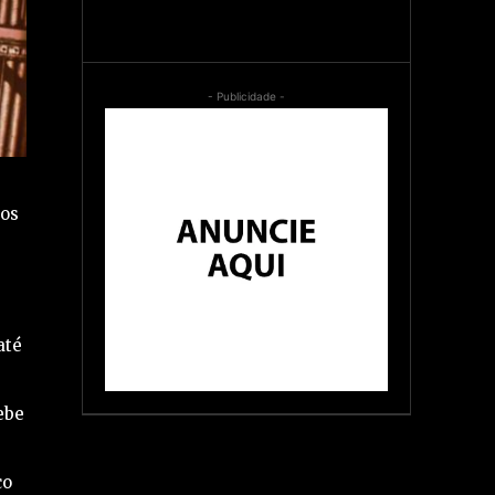
- Publicidade -
 os
até
ebe
co