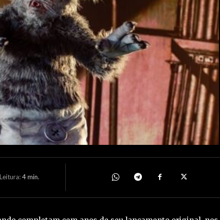
eitura:
4
min.