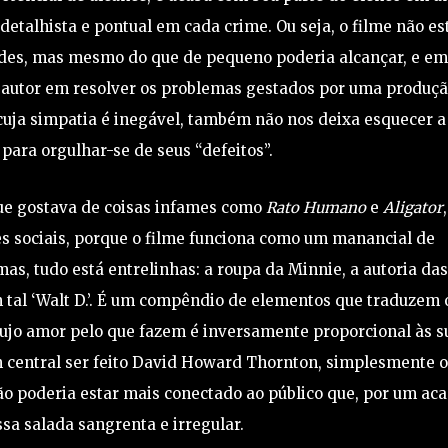
detalhista e pontual em cada crime. Ou seja, o filme não es
dades, mas mesmo do que de pequeno poderia alcançar, e e
u autor em resolver os problemas gestados por uma produçã
, cuja simpatia é inegável, também não nos deixa esquecer a
 para orgulhar-se de seus “defeitos”.
que gostava de coisas infames como
Rato Humano
e
Aligator
es sociais, porque o filme funciona como um manancial de
s, tudo está entrelinhas: a roupa da Minnie, a autoria da
m tal ‘Walt D.’. É um compêndio de elementos que traduzem 
cujo amor pelo que fazem é inversamente proporcional às s
m central ser feito David Howard Thornton, simplesmente o
ão poderia estar mais conectado ao público que, por um aca
ssa salada sangrenta e irregular.