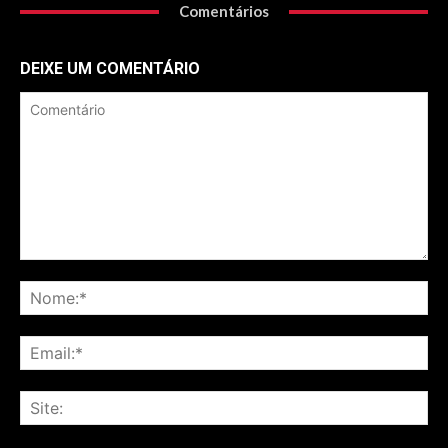
Comentários
DEIXE UM COMENTÁRIO
Comentário
No
Ema
Sit