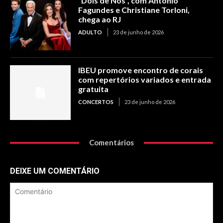
“Dois de Nós”, com Antonio
Fagundes e Christiane Torloni,
chega ao RJ
ADULTO
23 de junho de 2026
IBEU promove encontro de corais
com repertórios variados e entrada
gratuita
CONCERTOS
23 de junho de 2026
Comentários
DEIXE UM COMENTÁRIO