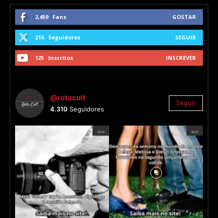
2,459
Fans
GOSTAR
216
Seguidores
SEGUIR
125
Inscritos
INSCREVER
@rotacult
Seguir
4.310
Seguidores