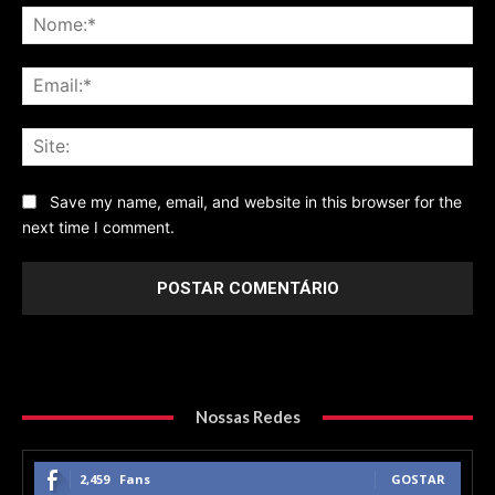
No
Ema
Sit
Save my name, email, and website in this browser for the
next time I comment.
Nossas Redes
2,459
Fans
GOSTAR