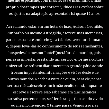
mesmo espetáculo, com mais leveza e mais humor, mais
próprio dos tempos que correm.”, Chico Diaz explica sobre
os ajustes na adaptação apresentada há quase 15 anos.
Acreditando estar em um hotel de luxo, Adilson, Leonildo,
Ruy barbo ou mesmo Astrogildo, escreve suas memorias,
para mostrar até onde chega a fabulosa aventura humana
e, depois, leva-­‐las ao conhecimento de seus semelhantes,
hospedes do mesmo “hotel”(metáfora do mundo), pois
pensa assim estar prestando um serviço enorme à cultura
universal. Se reúnem diariamente no grande pátio aonde
trocam importantes informações e visões deste e de
outros mundos. Recebe a visita de quem, para ele, pensa
ser sua mãe…descobre um irmão oculto em si, enquanto
escreve e escreve. Não sabemos em que instancia
narrativa pertencemos, se é lembrança, fato sendo vivido
ou mesmo invenção. O tempo passa. Vemos isso nas