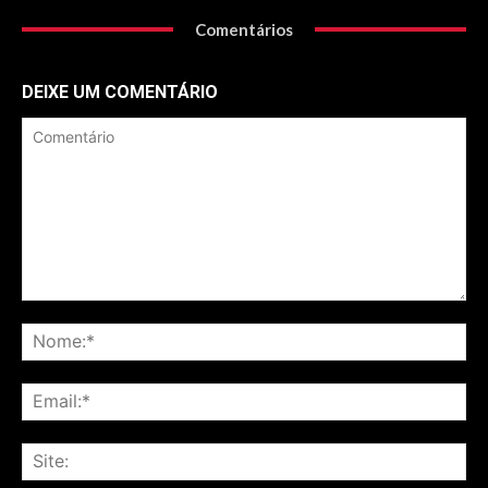
Comentários
DEIXE UM COMENTÁRIO
Comentário
No
Ema
Sit