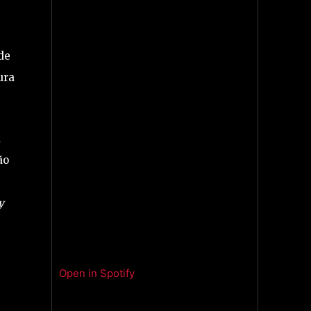
de
ura
a
ão
y
Open in Spotify