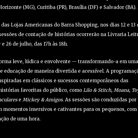
Horizonte (MG), Curitiba (PR), Brasília (DF) e Salvador (BA).
 das Lojas Americanas do Barra Shopping, nos dias 12 e 13 
 sessões de contação de histórias ocorrerão na Livraria Leit
9 e 26 de julho, das 17h às 18h.
e forma leve, lúdica e envolvente — transformando-a em um
 e educação de maneira divertida e acessível. A programaç
inspiradas em clássicos e sucessos contemporâneos das
histórias favoritas do público, como
Lilo & Stitch, Moana, To
aculares
e
Mickey & Amigos
. As sessões são conduzidas por
m momentos imersivos e cativantes para os pequenos, com
ação de uma hora.