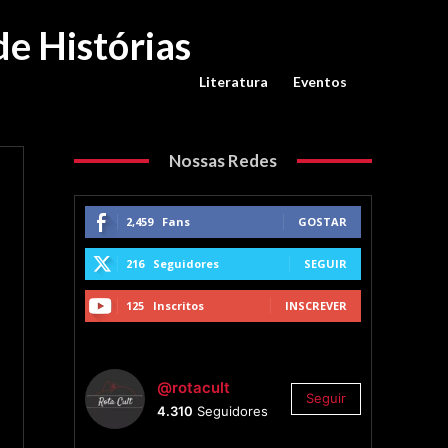
de Histórias
Literatura
Eventos
Nossas Redes
2,459
Fans
GOSTAR
216
Seguidores
SEGUIR
125
Inscritos
INSCREVER
@rotacult
Seguir
4.310
Seguidores