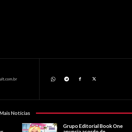
ult.com.br
Mais Notícias
Grupo Editorial Book One
ow
anuncia acordo de