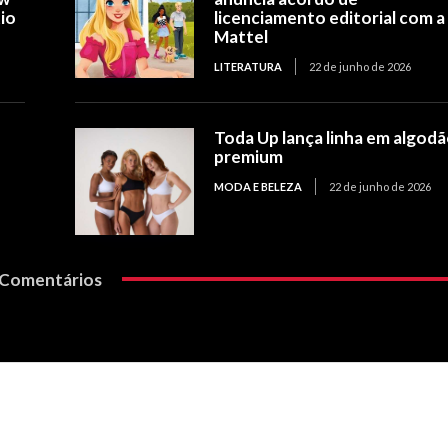
io
licenciamento editorial com a
Mattel
LITERATURA
22 de junho de 2026
Toda Up lança linha em algod
premium
MODA E BELEZA
22 de junho de 2026
Comentários