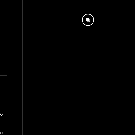
Ao
ão