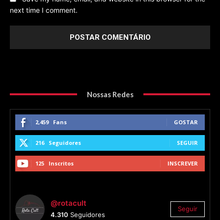
next time I comment.
Nossas Redes
2,459
Fans
GOSTAR
216
Seguidores
SEGUIR
125
Inscritos
INSCREVER
@rotacult
Seguir
4.310
Seguidores