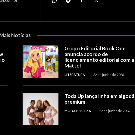
ult.com.br
Mais Notícias
Grupo Editorial Book One
ow
anuncia acordo de
io
licenciamento editorial com a
Mattel
LITERATURA
22 de junho de 2026
Toda Up lança linha em algod
premium
MODA E BELEZA
22 de junho de 2026