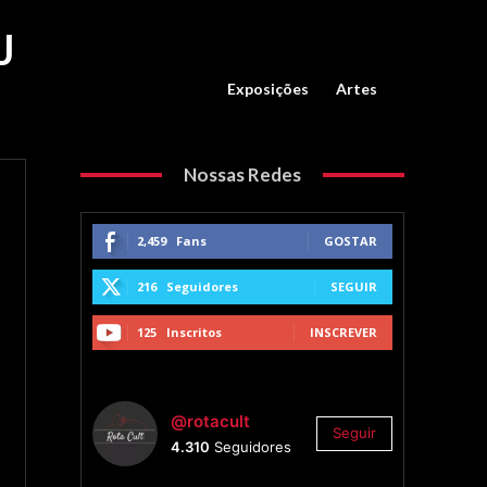
J
Exposições
Artes
Nossas Redes
2,459
Fans
GOSTAR
216
Seguidores
SEGUIR
125
Inscritos
INSCREVER
@rotacult
Seguir
4.310
Seguidores