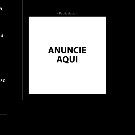
a
- Publicidade -
da
iso