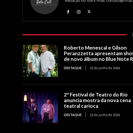
Redação do site E-mail: contato@rotac
Roberto Menescal e Gilson
Peranzzetta apresentam sh
de novo álbum no Blue Note R
DESTAQUE
22 de junho de 2026
2º Festival de Teatro do Rio
anuncia mostra da nova cena
teatral carioca
DESTAQUE
22 de junho de 2026