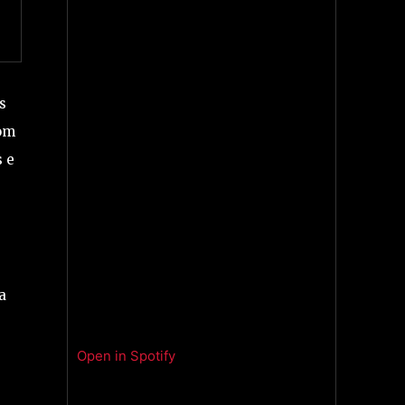
s
com
s e
a
Open in Spotify