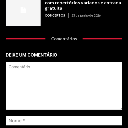
com repertórios variados e entrada
gratuita
CONCERTOS
23 de junho de 2026
Comentários
DEIXE UM COMENTÁRIO
Comentário
No