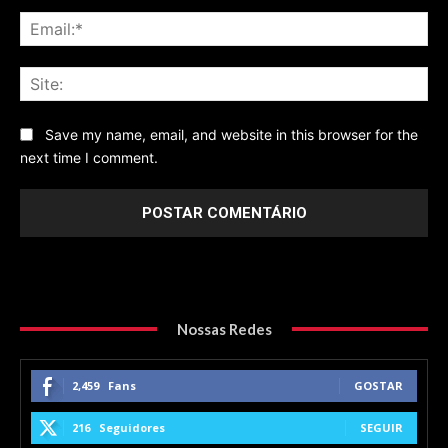
Ema
Sit
Save my name, email, and website in this browser for the
next time I comment.
Nossas Redes
2,459
Fans
GOSTAR
216
Seguidores
SEGUIR