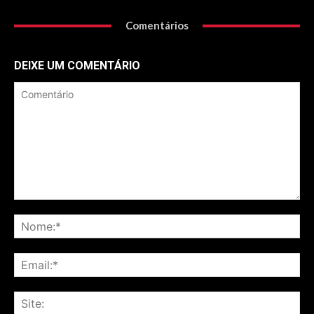
Comentários
DEIXE UM COMENTÁRIO
Comentário
No
Ema
Sit