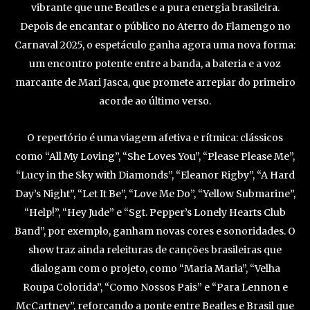
vibrante que une Beatles e a pura energia brasileira.
Depois de encantar o público no Aterro do Flamengo no
Carnaval 2025, o espetáculo ganha agora uma nova forma:
um encontro potente entre a banda, a bateria e a voz
marcante de Mari Jasca, que promete arrepiar do primeiro
acorde ao último verso.
O repertório é uma viagem afetiva e rítmica: clássicos
como “All My Loving”, “She Loves You”, “Please Please Me”,
“Lucy in the Sky with Diamonds”, “Eleanor Rigby”, “A Hard
Day’s Night”, “Let It Be”, “Love Me Do”, “Yellow Submarine”,
“Help!”, “Hey Jude” e “Sgt. Pepper’s Lonely Hearts Club
Band”, por exemplo, ganham novas cores e sonoridades. O
show traz ainda releituras de canções brasileiras que
dialogam com o projeto, como “Maria Maria”, “Velha
Roupa Colorida”, “Como Nossos Pais” e “Para Lennon e
McCartney”, reforçando a ponte entre Beatles e Brasil que