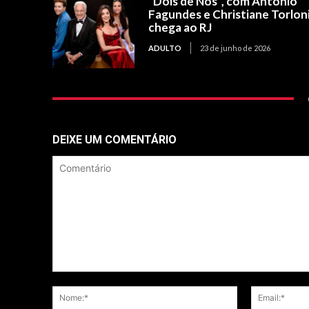
“Dois de Nós”, com Antonio
Fagundes e Christiane Torloni
chega ao RJ
ADULTO
23 de junho de 2026
DEIXE UM COMENTÁRIO
Comentário
Nome:*