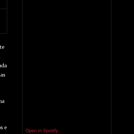
te
m
ada
ias
ma
s e
Open in Spotify