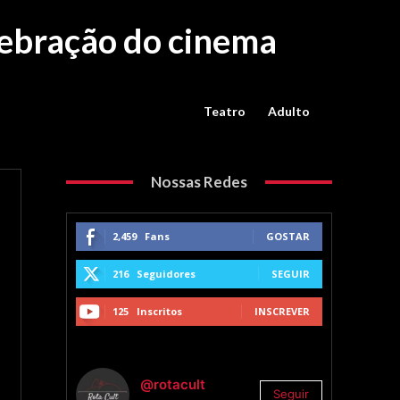
lebração do cinema
Teatro
Adulto
Nossas Redes
2,459
Fans
GOSTAR
216
Seguidores
SEGUIR
125
Inscritos
INSCREVER
@rotacult
Seguir