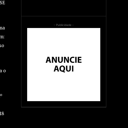
NSE
- Publicidade -
uma
am:
so
a o
1º
18