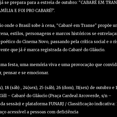
 já se prepara para a estreia de outubro: “CABARÉ EM TRA
MÍLIA E FOI PRO CABARÉ!”.
o onde o Brasil sobe à cena, “Cabaré em Transe” propõe 
ena, estilos, personagens e marcos históricos se entrelaç
poético do Cinema Novo, passando pela crítica social e o ri
erente que já é marca registrada do Cabaré do Gláucio.
 uma festa, uma memória viva e uma provocação que convid
ir, pensar e se emocionar.
x), 18 (sáb) , 24(sex), 25 (sáb), 26 (dom), 31(sex) de outubro e 
 Gill – Cabaré do Gláucio (Praça Cardeal Arcoverde, s/n –
 da sessão) e plataforma FUNARJ / Classificação indicativa: 
paço acessível a pessoas com deficiência