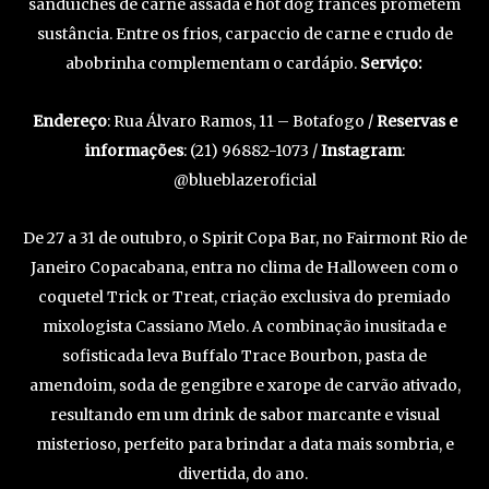
sanduíches de carne assada e hot dog francês prometem
sustância. Entre os frios, carpaccio de carne e crudo de
abobrinha complementam o cardápio.
Serviço:
Endereço
: Rua Álvaro Ramos, 11 – Botafogo /
Reservas e
informações
: (21) 96882-1073 /
Instagram
:
@blueblazeroficial
De 27 a 31 de outubro, o Spirit Copa Bar, no Fairmont Rio de
Janeiro Copacabana, entra no clima de Halloween com o
coquetel Trick or Treat, criação exclusiva do premiado
mixologista Cassiano Melo. A combinação inusitada e
sofisticada leva Buffalo Trace Bourbon, pasta de
amendoim, soda de gengibre e xarope de carvão ativado,
resultando em um drink de sabor marcante e visual
misterioso, perfeito para brindar a data mais sombria, e
divertida, do ano.