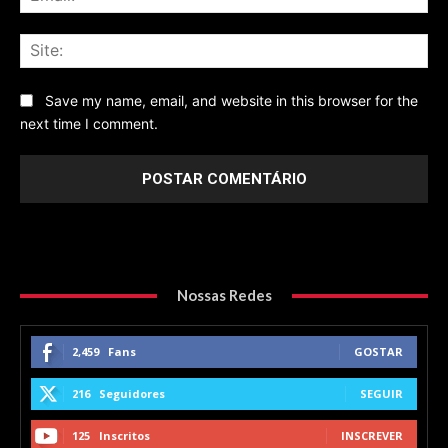
Sit
Save my name, email, and website in this browser for the
next time I comment.
Nossas Redes
2,459
Fans
GOSTAR
216
Seguidores
SEGUIR
125
Inscritos
INSCREVER