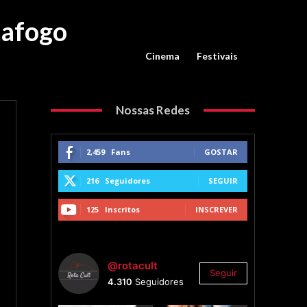
tafogo
Cinema
Festivais
Nossas Redes
2,459
Fans
GOSTAR
216
Seguidores
SEGUIR
125
Inscritos
INSCREVER
@rotacult
Seguir
4.310
Seguidores