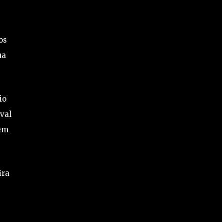
os
ua
io
val
uem
ira