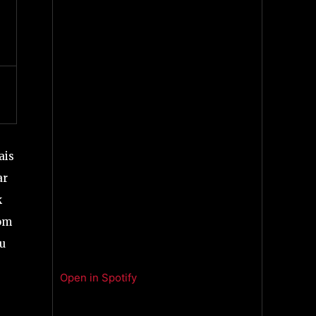
ais
ar
k
com
u
Open in Spotify