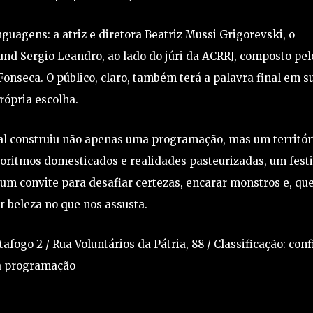
nguagens: a atriz e diretora Beatriz Mussi Grigorevski, o
und Sergio Leandro, ao lado do júri da ACRRJ, composto pel
Fonseca. O público, claro, também terá a palavra final em s
rópria escolha.
val construiu não apenas uma programação, mas um territór
goritmos domesticados e realidades pasteurizadas, um festi
 um convite para desafiar certezas, encarar monstros e, q
r beleza no que nos assusta.
afogo 2 / Rua Voluntários da Pátria, 88 / Classificação: conf
a programação