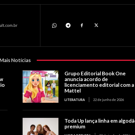
ult.com.br
Mais Notícias
Grupo Editorial Book One
ow
anuncia acordo de
io
licenciamento editorial com a
Mattel
LITERATURA
22 de junho de 2026
Toda Up lança linha em algod
premium