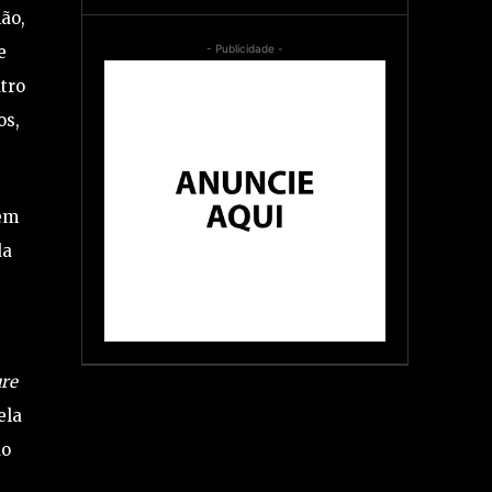
ão,
- Publicidade -
e
tro
os,
 em
da
ure
ela
do