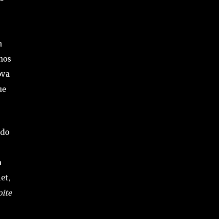
n
nos
ova
ue
 do
a
et,
oite