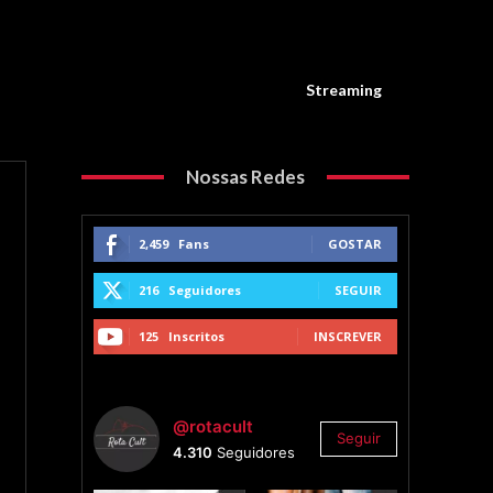
Streaming
Nossas Redes
2,459
Fans
GOSTAR
216
Seguidores
SEGUIR
125
Inscritos
INSCREVER
@rotacult
Seguir
4.310
Seguidores