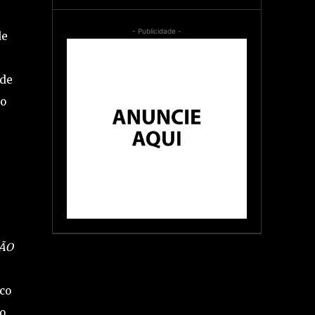
- Publicidade -
de
 de
 o
,
ÃO
co
do