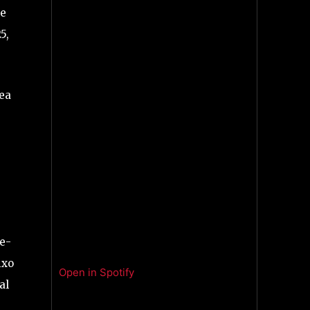
 e
5,
ea
te-
ixo
Open in Spotify
al