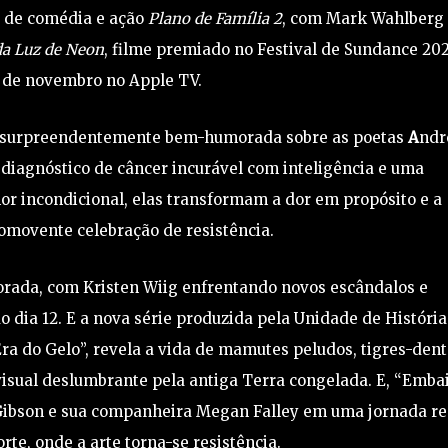
me de comédia e ação
Plano de Família 2
, com Mark Wahlberg
a Luz de Neon
, filme premiado no Festival de Sundance 202
4 de novembro no Apple TV.
, surpreendentemente bem-humorada sobre as poetas
A
ndr
diagnóstico de câncer incurável com inteligência e uma
mor incondicional, elas transformam a dor em propósito e a
movente celebração de resistência.
rada, com Kristen Wiig enfrentando novos escândalos e
do dia 12. E a nova série produzida pela Unidade de História
Era do Gelo”, revela a vida de mamutes peludos, tigres-den
isual deslumbrante pela antiga Terra congelada. E, “Emba
Gibson e sua companheira Megan Falley em uma jornada re
rte, onde a arte torna-se resistência.