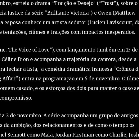
mbro, estreia o drama “Traição e Desejo” (“Trust”), sobre o
ria Justice da série “Brilhante Victoria”) e Owen (Matthew
a esposa conhece um artista sedutor (Lucien Laviscount, d
de tentações, ciúmes e traições com impactos inesperados.
line: The Voice of Love”), com lançamento também em 13 de
 Céline Dion e acompanha a trajetória da cantora, desde a
ra fechar a lista, a comédia dramática francesa “Crônica d
g Affair”) entra na programação em 6 de novembro. O film
omem casado, e os esforços dos dois para manter o caso 
compromisso.
 dia 2 de novembro. A série acompanha um grupo de amigos
s da ambição, dos relacionamentos e de como o tempo os
hel Sennott como Maia, Jordan Firstman como Charlie, Josh