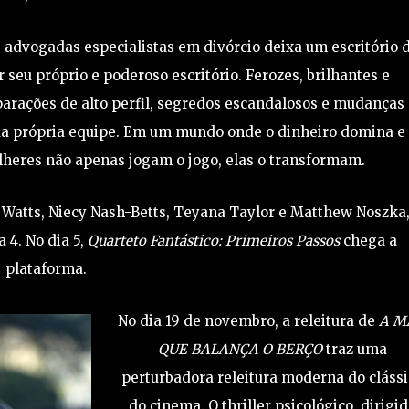
 advogadas especialistas em divórcio deixa um escritório 
eu próprio e poderoso escritório. Ferozes, brilhantes e
rações de alto perfil, segredos escandalosos e mudanças
sua própria equipe. Em um mundo onde o dinheiro domina e
heres não apenas jogam o jogo, elas o transformam.
Watts, Niecy Nash-Betts, Teyana Taylor e Matthew Noszka
 4. No dia 5,
Quarteto Fantástico: Primeiros Passos
chega a
plataforma.
No dia 19 de novembro, a releitura de
A M
QUE BALANÇA O BERÇO
traz uma
perturbadora releitura moderna do clássi
do cinema. O thriller psicológico, dirigi