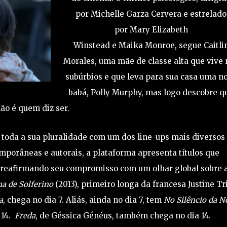
por Michelle Garza Cervera e estrelado
por Mary Elizabeth
Winstead e Maika Monroe, segue Caitli
Morales, uma mãe de classe alta que vive 
subúrbios e que leva para sua casa uma n
babá, Polly Murphy, mas logo descobre q
não é quem diz ser.
oda a sua pluralidade com um dos line-ups mais diversos
mporâneas e autorais, a plataforma apresenta títulos que
, reafirmando seu compromisso com um olhar global sobre 
ha de Solferino
(2013), primeiro longa da francesa Justine Tri
a
, chega no dia 7. Aliás, ainda no dia 7, tem
No Silêncio da N
 14.
Freda
, de Géssica Généus, também chega no dia 14.