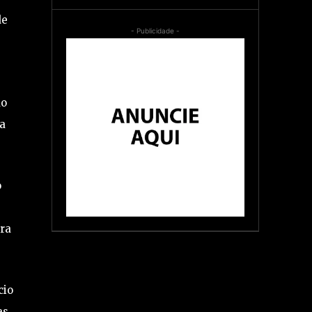
de
- Publicidade -
ao
da
o
ra
cio
as