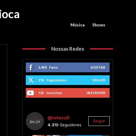
ioca
Música
Shows
Nossas Redes
2,459
Fans
GOSTAR
216
Seguidores
SEGUIR
125
Inscritos
INSCREVER
@rotacult
Seguir
4.310
Seguidores