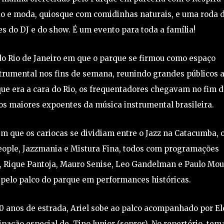
ão e moda, quiosque com comidinhas naturais, e uma roda 
 do DJ e do show. É um evento para toda a família!
o Rio de Janeiro em que o parque se firmou como espaço
strumental nos fins de semana, reunindo grandes públicos 
ue era a cara do Rio, os frequentadores chegavam no fim 
 aos maiores expoentes da música instrumental brasileira.
 que os cariocas se dividiam entre o Jazz na Catacumba, 
People, Jazzmania e Mistura Fina, todos com programações
, Rique Pantoja, Mauro Senise, Leo Gandelman e Paulo Mou
pelo palco do parque em performances históricas.
 anos de estrada, Ariel sobe ao palco acompanhado por El
icipação especial de Tino Junior (sopros). No repertório, tem