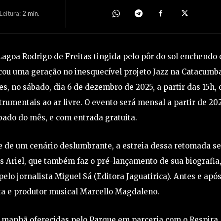
eitura:
2
min.
 Lagoa Rodrigo de Freitas tingida pelo pôr do sol enchendo 
cou uma geração no inesquecível projeto Jazz na Catacumba
s, no sábado, dia 6 de dezembro de 2025, a partir das 15h, 
umentais ao ar livre. O evento será mensal a partir de 20
ado do mês, e com entrada gratuita.
te de um cenário deslumbrante, a estreia dessa retomada s
s Ariel, que também faz o pré-lançamento de sua biografia
pelo jornalista Miguel Sá (Editora Jaguatirica). Antes e após
ta e produtor musical Marcello Magdaleno.
a manhã oferecidas pelo Parque em parceria com o Respira