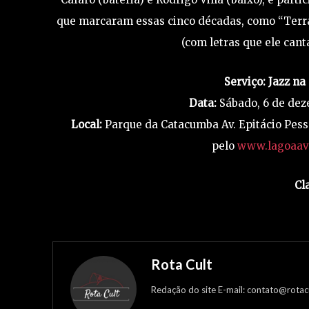
que marcaram essas cinco décadas, como “Terra 
(com letras que ele can
Serviço:
Jazz na
Data:
Sábado, 6 de deze
Local:
Parque da Catacumba Av. Epitácio Pess
pelo
www.lagoaav
Cl
Rota Cult
Redação do site E-mail: contato@rotac