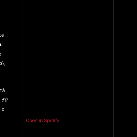
os
.
o
26,
erá
,
50
 o
Open in Spotify