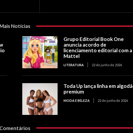
Mais Notícias
Grupo Editorial Book One
ow
anuncia acordo de
io
licenciamento editorial com a
Mattel
LITERATURA
22 de junho de 2026
Toda Up lança linha em algod
premium
MODA E BELEZA
22 de junho de 2026
Comentários