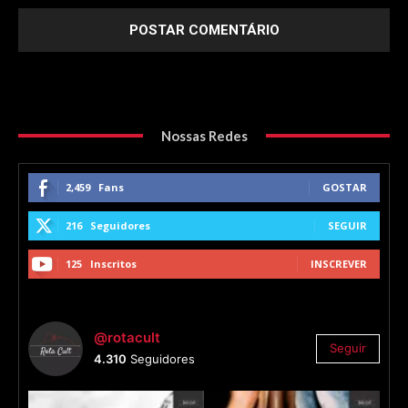
Nossas Redes
2,459
Fans
GOSTAR
216
Seguidores
SEGUIR
125
Inscritos
INSCREVER
@rotacult
Seguir
4.310
Seguidores