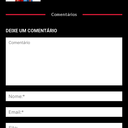
Comentários
DEIXE UM COMENTÁRIO
Comentário
No
Ema
Sit