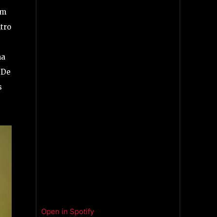
um
tro
ma
 De
s
Open in Spotify