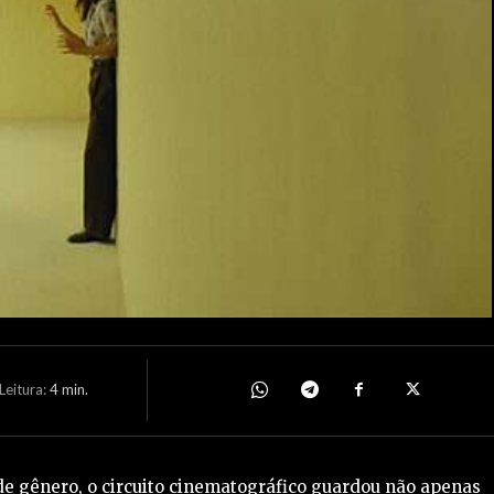
eitura:
4
min.
e gênero, o circuito cinematográfico guardou não apenas