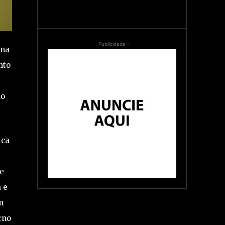
- Publicidade -
sma
nto
do
ica
e
 e
m
rno