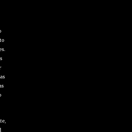
o
to
es.
as
r
Mas
as
o
te,
l