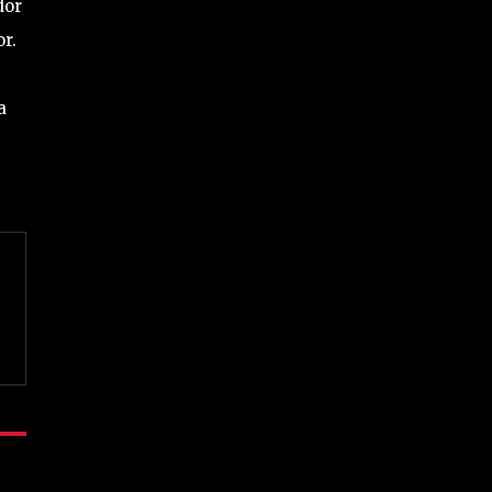
dor
r.
a