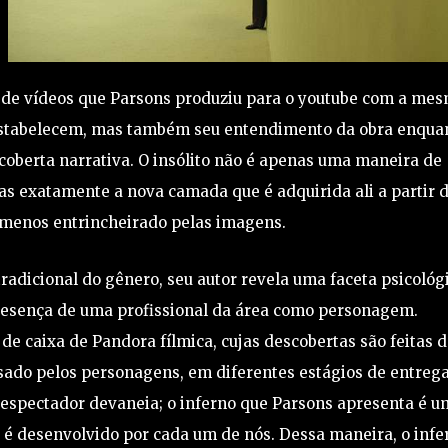
e de vídeos que Parsons produziu para o youtube com a me
 estabelecem, mas também seu entendimento da obra enqua
oberta narrativa. O insólito não é apenas uma maneira de
as exatamente a nova camada que é adquirida ali a partir 
o menos entrincheirado pelas imagens.
tradicional do gênero, seu autor revela uma faceta psicológ
presença de uma profissional da área como personagem.
e caixa de Pandora fílmica, cujas descobertas são feitas d
sado pelos personagens, em diferentes estágios de entrega
 espectador devaneia; o inferno que Parsons apresenta é u
le é desenvolvido por cada um de nós. Dessa maneira, o infe