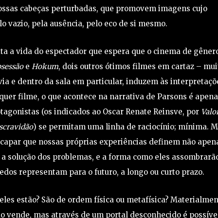
nossas cabeças perturbadas, que promovem imagens cujo
 vazio, pela ausência, pelo eco de si mesmo.
lita a vida do espectador que espera que o cinema de gêner
sessão
e
Hokum
, dois outros ótimos filmes em cartaz – mui
via e dentro da sala em particular, induzem às interpretaçõ
uer filme, o que acontece na narrativa de Parsons é apen
tagonistas (os indicados ao Oscar Renate Reinsve, por
Valo
scravidão
) se permitam uma linha de raciocínio; mínima. 
escapar que nossas próprias experiências definem não apen
 solução dos problemas, e a forma como eles assombrarã
medos representam para o futuro, a longo ou curto prazo.
 eles estão? São de ordem física ou metafísica? Materialmen
o vende, mas através de um portal desconhecido é possíve