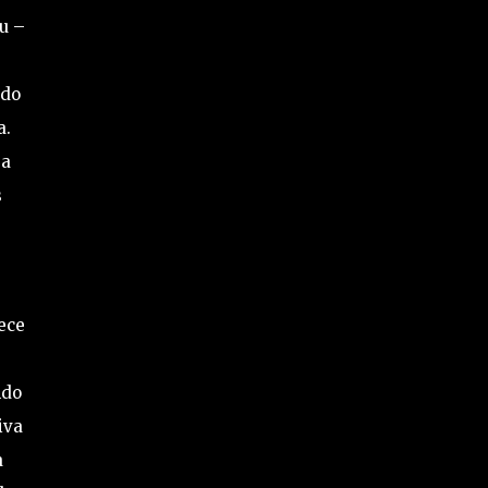
nu –
 do
a.
 a
s
ece
ndo
iva
a