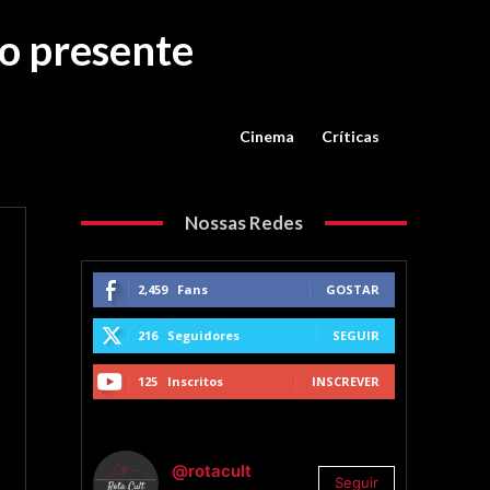
o presente
Cinema
Críticas
Nossas Redes
2,459
Fans
GOSTAR
216
Seguidores
SEGUIR
125
Inscritos
INSCREVER
@rotacult
Seguir