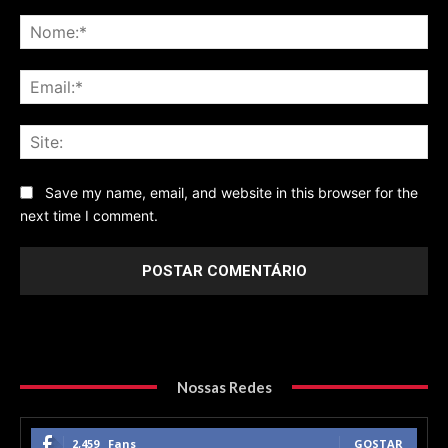
Comentário
No
Ema
Sit
Save my name, email, and website in this browser for the
next time I comment.
Nossas Redes
2,459
Fans
GOSTAR