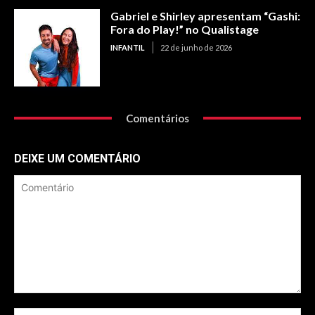
Gabriel e Shirley apresentam “Gashi:
Fora do Play!” no Qualistage
INFANTIL
22 de junho de 2026
Comentários
DEIXE UM COMENTÁRIO
Comentário
No