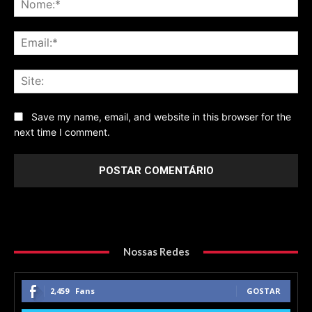
Ema
Sit
Save my name, email, and website in this browser for the
next time I comment.
Nossas Redes
2,459
Fans
GOSTAR